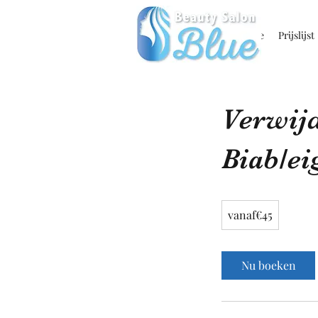
Home
Prijslijst
Verwij
Biab/ei
vanaf€45
vanaf€45
Nu boeken