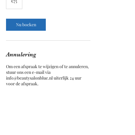
€75
Nu boeken
Annulering
Om een afspraak te wijzigen of te annuleren,
stuur ons een e-mail via
info@beautysalonblue.nl uiterlijk 24 uur
voor de afspraak.
Contactgegevens
Haarlemmerstraat 188, Leiden, Nederland
+31715328069
info@beautysalonblue.nl