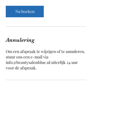
Nu boeken
Annulering
Om een afspraak te wijzigen of te annuleren,
stuur ons een e-mail via
info@beautysalonblue.nl uiterlijk 24 uur
voor de afspraak.
Contactgegevens
Haarlemmerstraat 188, Leiden, Nederland
+31715328069
info@beautysalonblue.nl