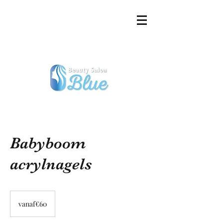
Babyboom
acrylnagels
vanaf€60
vanaf€60